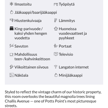
Palvelut
Ilmastoitu
Työpöytä
Jääkaappi/baarijääkaappi
Hiustenkuivaaja
Lämmitys
King-parivuode /
Huoneissa
kaksi yhden hengen
vuodevaatteet ja
vuodetta
pyyhkeet
Savuton
Portaat
Mahdollisuus
Televisio
teen-/kahvinkeittoon
Viikoittainen siivous
Langaton internet
Näköala
Minijääkaappi
Styled to reflect the vintage charm of our historic property,
this room overlooks the beautiful magnolia trees lining
Challis Avenue — one of Potts Point’s most picturesque
streets.