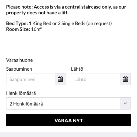
Please note: Access is via a central staircase only, as our
property does not have a lift.
Bed Type:
1 King Bed or 2 Single Beds (on request)
Room Size:
16m²
Varaa huone
Saapuminen
Lähtö
Henkilömäärä
VARAA NYT