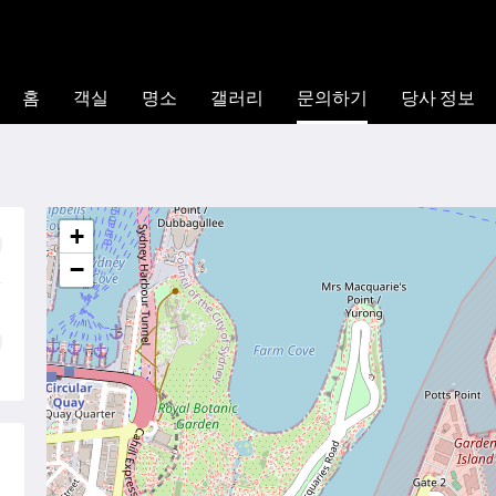
홈
객실
명소
갤러리
문의하기
당사 정보
+
−