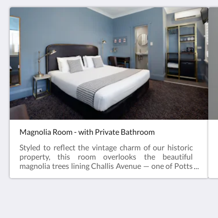
Magnolia Room - with Private Bathroom
Styled to reflect the vintage charm of our historic
property, this room overlooks the beautiful
magnolia trees lining Challis Avenue — one of Potts
Point’s most picturesque streets.Perfect for
couples, friends, or solo travellers, this room
features a king bed, which can be reconfigured to
two single beds upon request.Room
features:Private bathroomWork desk with charging
THE MAISONETTE