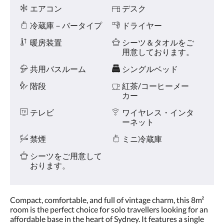
に
テ
エアコン
デスク
は、
ィ
左
冷蔵庫－バータイプ
ドライヤー
ー
ま
た
暖房装置
シーツ＆タオルをご
は
用意しております。
右
共用バスルーム
シングルベッド
に
ス
階段
紅茶/コーヒーメー
ワ
カー
イ
プ
テレビ
ワイヤレス・インタ
す
ーネット
る
か、
禁煙
ミニ冷蔵庫
次
ボ
シーツをご用意して
タ
おります。
ン
お
よ
Compact, comfortable, and full of vintage charm, this 8m²
び
room is the perfect choice for solo travellers looking for an
前
affordable base in the heart of Sydney. It features a single
ボ