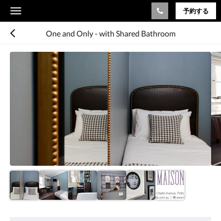
予約する
Toggle
navigation
One and Only - with Shared Bathroom
下
記
に
カ
ル
ー
セ
ル
が
あ
り
ま
す。
画
像
を
ア
見
メ
る
ニ