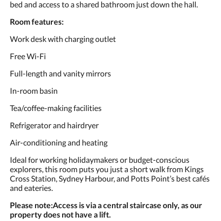
bed and access to a shared bathroom just down the hall.
タ
ン
Room features:
を
タ
Work desk with charging outlet
ッ
プ
Free Wi-Fi
し
て
Full-length and vanity mirrors
く
In-room basin
だ
さ
Tea/coffee-making facilities
い。
Refrigerator and hairdryer
Air-conditioning and heating
Ideal for working holidaymakers or budget-conscious
explorers, this room puts you just a short walk from Kings
Cross Station, Sydney Harbour, and Potts Point’s best cafés
and eateries.
Please note:
Access is via a central staircase only, as our
property does not have a lift.